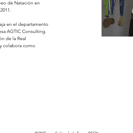
o de Natación en 
 
2011
.
baja en el departamento 
esa AGTIC Consulting. 
n de la 
Real 
 y colabora como 
.