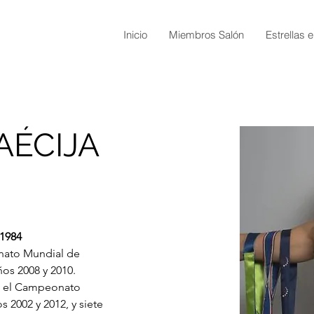
Inicio
Miembros Salón
Estrellas e
AÉCIJA
 1984
ato Mundial de 
ños 
2008
 y 
2010
. 
el 
Campeonato 
os 
2002
 y 
2012
, y siete 